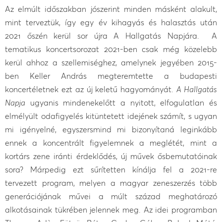
Az elmúlt időszakban jószerint minden másként alakult,
mint terveztük, így egy év kihagyás és halasztás után
2021 őszén kerül sor újra A Hallgatás Napjára. A
tematikus koncertsorozat 2021-ben csak még közelebb
kerül ahhoz a szellemiséghez, amelynek jegyében 2015-
ben Keller András megteremtette a budapesti
koncertéletnek ezt az új keletű hagyományát.
A Hallgatás
Napja
ugyanis mindenekelőtt a nyitott, elfogulatlan és
elmélyült odafigyelés kitüntetett idejének számít, s ugyan
mi igényelné, egyszersmind mi bizonyítaná leginkább
ennek a koncentrált figyelemnek a meglétét, mint a
kortárs zene iránti érdeklődés, új művek ősbemutatóinak
sora? Márpedig ezt sűrítetten kínálja fel a 2021-re
tervezett program, melyen a magyar zeneszerzés több
generációjának művei a múlt század meghatározó
alkotásainak tükrében jelennek meg. Az idei programban