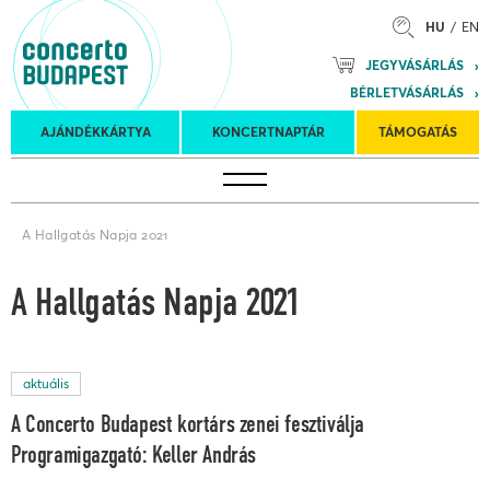
HU
EN
Mozart
JEGYVÁSÁRLÁS
Planet &
BÉRLETVÁSÁRLÁS
Petőfi
Külföldi
Kulturális
Felkéréses
AJÁNDÉKKÁRTYA
KONCERTNAPTÁR
TÁMOGATÁS
Koncertnaptár
turnék
Program
koncertek
A Hallgatás Napja 2021
A Hallgatás Napja 2021
aktuális
A Concerto Budapest kortárs zenei fesztiválja
Programigazgató: Keller András