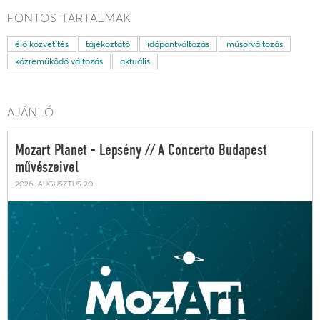
FONTOS TARTALMAK
élő közvetítés
tájékoztató
időpontváltozás
műsorváltozás
közreműködő változás
aktuális
AJÁNLÓ
Mozart Planet - Lepsény // A Concerto Budapest
művészeivel
2026. augusztus 20.