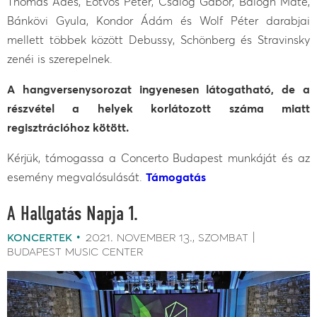
Thomas Adès, Eötvös Péter, Csalog Gábor, Balogh Máté,
Bánkövi Gyula, Kondor Ádám és Wolf Péter darabjai
mellett többek között Debussy, Schönberg és Stravinsky
zenéi is szerepelnek.
A hangversenysorozat ingyenesen látogatható, de a
részvétel a helyek korlátozott száma miatt
regisztrációhoz kötött.
Kérjük, támogassa a Concerto Budapest munkáját és az
esemény megvalósulását.
Támogatás
A Hallgatás Napja 1.
koncertek
2021. november 13.
szombat
budapest music center