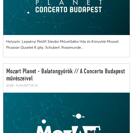
Helyszín: Lepsényi Petőfi Sándor Művelődési Ház és Könyvtár Mozart:
Prussian Quartet K.589. Schubert: Rosamunde...
Mozart Planet - Balatongyörök // A Concerto Budapest
művészeivel
2026. augusztus 21.