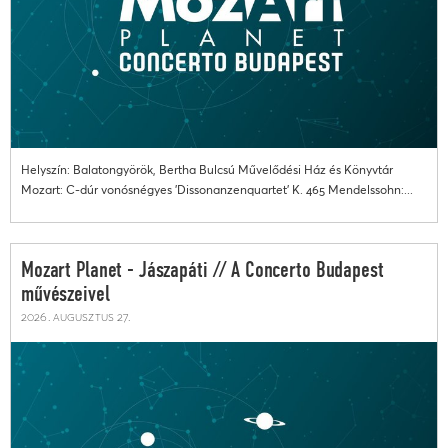
Helyszín: Balatongyörök, Bertha Bulcsú Művelődési Ház és Könyvtár
Mozart: C-dúr vonósnégyes 'Dissonanzenquartet' K. 465 Mendelssohn:...
Mozart Planet - Jászapáti // A Concerto Budapest
művészeivel
2026. augusztus 27.