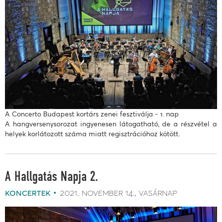
A Concerto Budapest kortárs zenei fesztiválja - 1. nap
A hangversenysorozat ingyenesen látogatható, de a részvétel a
helyek korlátozott száma miatt regisztrációhoz kötött.
A Hallgatás Napja 2.
koncertek
2021. november 14.
vasárnap