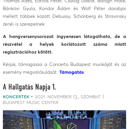
Thomas Adès, Eötvös Péter, Csalog Gábor, Balogh Máté,
Bánkövi Gyula, Kondor Ádám és Wolf Péter darabjai
mellett többek között Debussy, Schönberg és Stravinsky
zenéi is szerepelnek.
A hangversenysorozat ingyenesen látogatható, de a
részvétel a helyek korlátozott száma miatt
regisztrációhoz kötött.
Kérjük, támogassa a Concerto Budapest munkáját és az
esemény megvalósulását.
Támogatás
A Hallgatás Napja 1.
koncertek
2021. november 13.
szombat
budapest music center