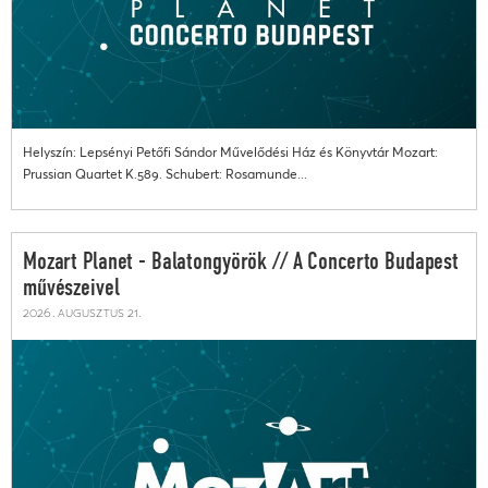
Helyszín: Lepsényi Petőfi Sándor Művelődési Ház és Könyvtár Mozart:
Prussian Quartet K.589. Schubert: Rosamunde...
Mozart Planet - Balatongyörök // A Concerto Budapest
művészeivel
2026. augusztus 21.