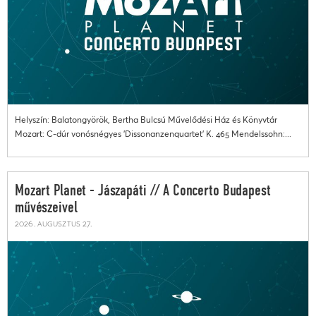
Helyszín: Balatongyörök, Bertha Bulcsú Művelődési Ház és Könyvtár
Mozart: C-dúr vonósnégyes 'Dissonanzenquartet' K. 465 Mendelssohn:...
Mozart Planet - Jászapáti // A Concerto Budapest
művészeivel
2026. augusztus 27.