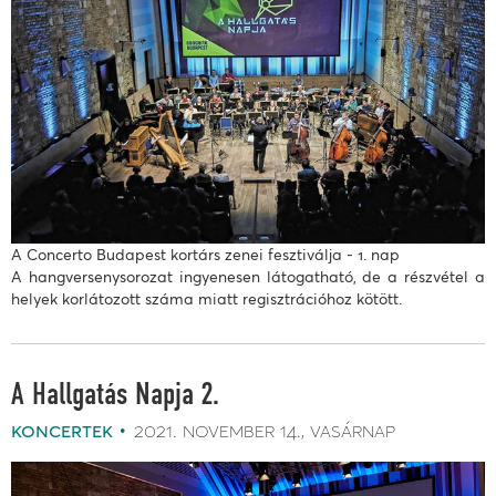
A Concerto Budapest kortárs zenei fesztiválja - 1. nap
A hangversenysorozat ingyenesen látogatható, de a részvétel a
helyek korlátozott száma miatt regisztrációhoz kötött.
A Hallgatás Napja 2.
koncertek
2021. november 14.
vasárnap