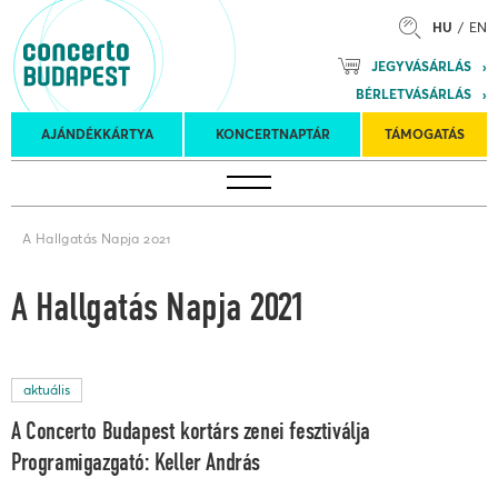
HU
EN
Mozart
JEGYVÁSÁRLÁS
Planet &
BÉRLETVÁSÁRLÁS
Petőfi
Külföldi
Kulturális
Felkéréses
AJÁNDÉKKÁRTYA
KONCERTNAPTÁR
TÁMOGATÁS
Koncertnaptár
turnék
Program
koncertek
A Hallgatás Napja 2021
A Hallgatás Napja 2021
aktuális
A Concerto Budapest kortárs zenei fesztiválja
Programigazgató: Keller András