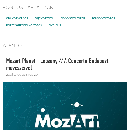
FONTOS TARTALMAK
élő közvetítés
tájékoztató
időpontváltozás
műsorváltozás
közreműködő változás
aktuális
AJÁNLÓ
Mozart Planet - Lepsény // A Concerto Budapest
művészeivel
2026. augusztus 20.