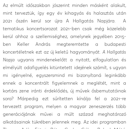
Az elmúlt időszakban jószerint minden másként alakult,
mint terveztük, így egy év kihagyás és halasztás után
2021 őszén kerül sor újra A Hallgatás Napjára. A
tematikus koncertsorozat 2021-ben csak még közelebb
kerül ahhoz a szellemiséghez, amelynek jegyében 2015-
ben Keller András megteremtette a budapesti
koncertéletnek ezt az új keletű hagyományát.
A Hallgatás
Napja
ugyanis mindenekelőtt a nyitott, elfogulatlan és
elmélyült odafigyelés kitüntetett idejének számít, s ugyan
mi igényelné, egyszersmind mi bizonyítaná leginkább
ennek a koncentrált figyelemnek a meglétét, mint a
kortárs zene iránti érdeklődés, új művek ősbemutatóinak
sora? Márpedig ezt sűrítetten kínálja fel a 2021-re
tervezett program, melyen a magyar zeneszerzés több
generációjának művei a múlt század meghatározó
alkotásainak tükrében jelennek meg. Az idei programban